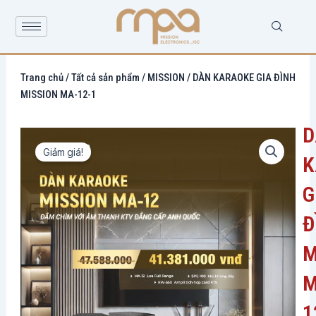
Nhảy
tới
nội
dung
Trang chủ
/
Tất cả sản phẩm
/
MISSION
/ DÀN KARAOKE GIA ĐÌNH
MISSION MA-12-1
D
Giảm giá!
K
G
Đ
M
M
1