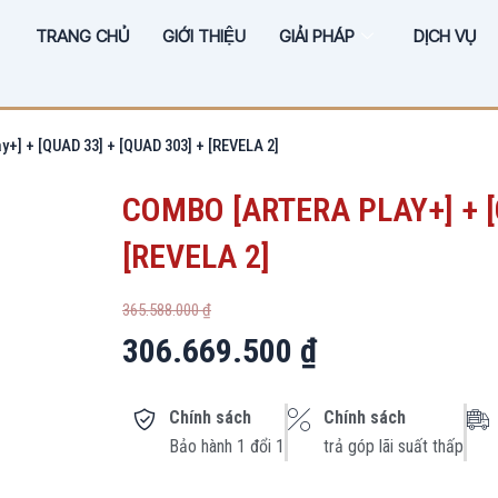
TRANG CHỦ
GIỚI THIỆU
GIẢI PHÁP
DỊCH VỤ
y+] + [QUAD 33] + [QUAD 303] + [REVELA 2]
COMBO [ARTERA PLAY+] + [
[REVELA 2]
Giá
Giá
365.588.000
₫
gốc
hiện
306.669.500
₫
là:
tại
365.588.000 ₫.
là:
306.669.500 ₫.
Chính sách
Chính sách
Bảo hành 1 đổi 1
trả góp lãi suất thấp