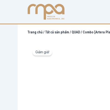
Nhảy
tới
nội
dung
Trang chủ
/
Tất cả sản phẩm
/
QUAD
/ Combo [Artera Pla
Giảm giá!