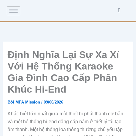
Nhảy
tới
nội
dung
Định Nghĩa Lại Sự Xa Xỉ Với
Hệ Thống Karaoke Gia Đình
Cao Cấp Phân Khúc Hi-End
Bởi
MPA Mission
/
09/06/2026
Khác biệt lớn nhất giữa một thiết bị phát thanh cơ bản và
một hệ thống hi-end đẳng cấp nằm ở triết lý tái tạo âm
thanh. Một hệ thống loa thông thường chủ yếu tập trung
vào “âm lượng”, dùng áp lực để lấp đầy không gian. Điều
này dễ khiến các dải tần thiếu liên kết, Treble chói gắt và